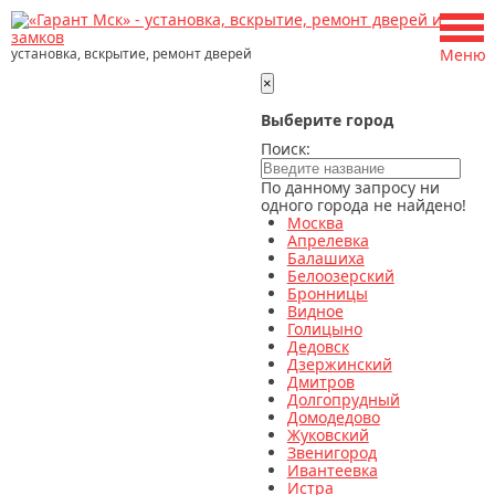
установка, вскрытие, ремонт дверей
Меню
×
Выберите город
Поиск:
По данному запросу ни
одного города не найдено!
Москва
Апрелевка
Балашиха
Белоозерский
Бронницы
Видное
Голицыно
Дедовск
Дзержинский
Дмитров
Долгопрудный
Домодедово
Жуковский
Звенигород
Ивантеевка
Истра