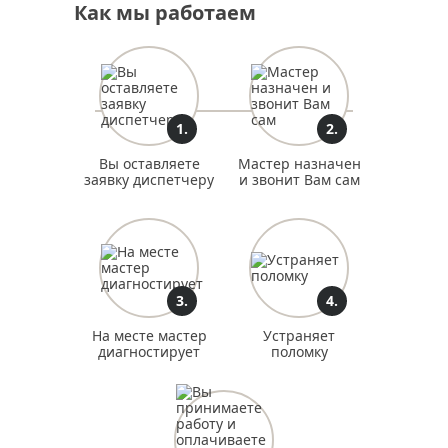
Как мы работаем
реставрация белой двери
услуги реставрации дверей
реставрация дверей мдф
реставрация шпонированных дверей
реставрация двери со стеклом
реставрация стекол двери
1.
2.
реставрация дверей лаком
реставрация сталинских дверей
реставрация советских дверей
Вы оставляете
Мастер назначен
заявку диспетчеру
и звонит Вам сам
реставрация комнатных дверей
реставрация ванной двери
реставрация дверей
восстановление покрытия двери
3.
4.
На месте мастер
Устраняет
диагностирует
поломку