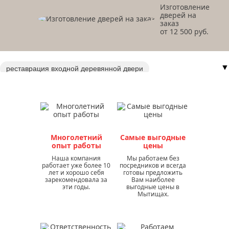
Изготовление
дверей на
заказ
от 12 500 руб.
▼
реставрация входной деревянной двери
ремонт входных и межкомнатных дверей
ремонт входных дверей в доме
ремонт входной железной двери в квартире
ремонт входной железной двери
Многолетний
Самые выгодные
ремонт входных дверей в москве
опыт работы
цены
ремонт откосов входной двери
Наша компания
Мы работаем без
работает уже более 10
посредников и всегда
ремонт и реставрация деревянных дверей
лет и хорошо себя
готовы предложить
зарекомендовала за
Вам наиболее
ремонт деревянных дверей
ремонт деревянной двери
эти годы.
выгодные цены в
Мытищах.
реставрация входной двери в квартире
восстановление входных дверей
реставрация старых деревянных дверей