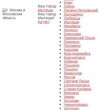
Клин
Ваш город:
Лобня
Мытищи
Лосино-Петровский
Ваш город
Лыткарино
Мытищи?
Люберцы
Да
Нет
Мытищи
Нахабино
Ногинск
Одинцово
Павловский Посад
Подольск
Протвино
Королев
Красноармейск
Красногорск
Кубинка
Пушкино
Пущино
Раменское
Реутов
Сергиев Посад
Солнечногорск
Старая Купавна
Фрязино
Химки
Хотьково
Черноголовка
Щелково