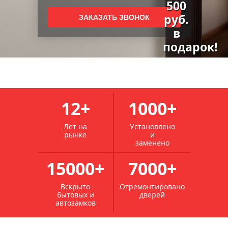
ремонт металлических дверей
ремонт наличника двери
ремонт и монтаж дверей
ремонт внешних дверей
ремонт полотна двери
ремонт дверей в москве
мастерская по ремонту дверей
ремонт просевшей двери
ремонт дверей со стеклом
служба ремонта дверей
ремонт подъездных дверей
реставрация и покраска межкомнатных дверей
12+
1000+
реставрация межкомнатных дверей из дерева
реставрация и покраска дверей
Лет на
Установлено
рынке
и
реставрация межкомнатных дверей в москве
заменено
реставрация дверей межкомнатных из массива
15000+
7000+
реставрация шпонированных межкомнатных дверей
реставрация советских межкомнатных дверей
Вскрыто
Отремонтировано
бытовых и
дверей
реставрация филенчатых дверей
автозамков
реставрация дверей из дерева
реставрация металлических дверей в квартире