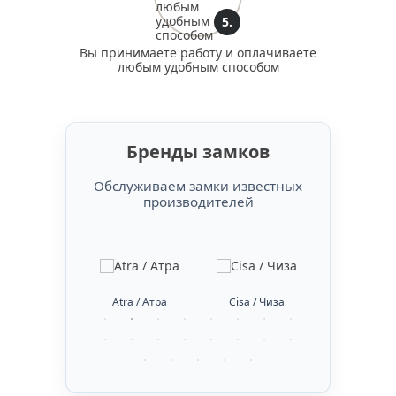
5.
Вы принимаете работу и оплачиваете
любым удобным способом
Бренды замков
Обслуживаем замки известных
производителей
bus / Абус
Atra / Атра
Cisa / Чиза
DiSec / Ди