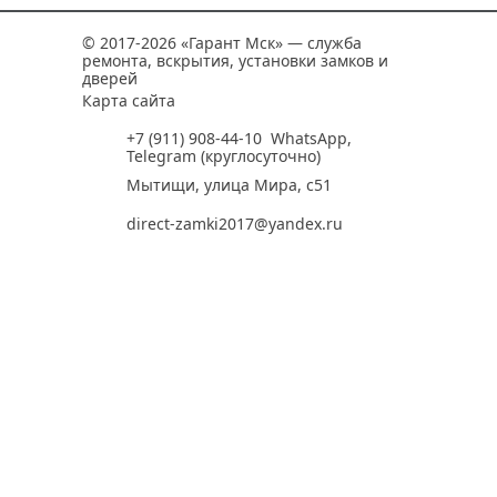
по телефону. Сотрудник уточнит
«Бастион».
консультации по любым вопросам.
вопросы, подберет подходящие методы
© 2017-2026 «Гарант Мск» — служба
ремонта дверей и замков, а также
ремонта, вскрытия, установки замков и
предложит лучшие решения под ваш
дверей
Карта сайта
случай.
+7 (911) 908-44-10
WhatsApp
,
Telegram
(круглосуточно)
Мытищи, улица Мира, с51
direct-zamki2017@yandex.ru