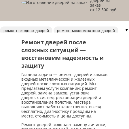
дверей на
заказ
от 12 500 руб.
▼
ремонт входных дверей
ремонт межкомнатных дверей
ремонт обивки дверей
вскрытие гаражей
Ремонт дверей после
вскрытие квартир
замена обивки двери
сложных ситуаций —
дверь по прозвищу зверь
ремонт ручек
ремонт петель
восстановим надежность и
ремонт
замена дверных ручек
защиту
Главная задача — ремонт дверей и замков
входных металлической и железных
дверей после сложных ситуаций. Мы
предлагаем услуги компании: ремонт
дверей, замена замков, установка
дверных систем, реставрация дверей и
восстановление полотна. Мастера
выполняют работы качественно, выезд
бесплатно, диагностику проводим на
месте, стоимость и цены доступны.
Ремонт дверей включает замену личинки,