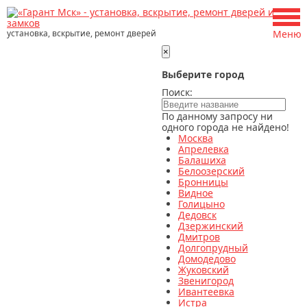
установка, вскрытие, ремонт дверей
Меню
×
Выберите город
Поиск:
По данному запросу ни
одного города не найдено!
Москва
Апрелевка
Балашиха
Белоозерский
Бронницы
Видное
Голицыно
Дедовск
Дзержинский
Дмитров
Долгопрудный
Домодедово
Жуковский
Звенигород
Ивантеевка
Истра