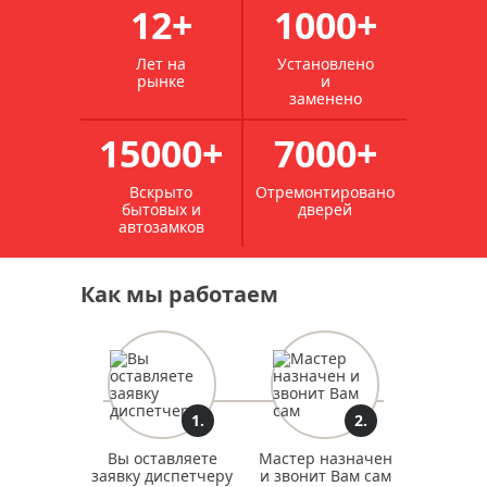
12+
1000+
Лет на
Установлено
рынке
и
заменено
15000+
7000+
Вскрыто
Отремонтировано
бытовых и
дверей
автозамков
Как мы работаем
1.
2.
Вы оставляете
Мастер назначен
заявку диспетчеру
и звонит Вам сам