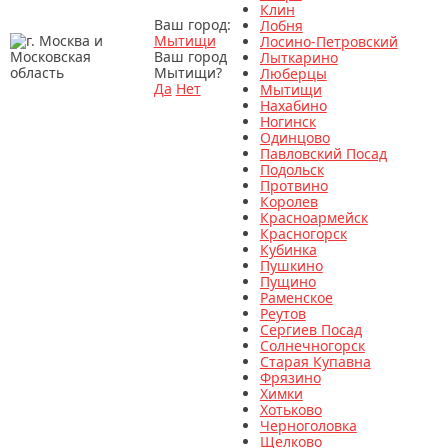
Клин
Ваш город:
Лобня
Мытищи
Лосино-Петровский
Ваш город
Лыткарино
Мытищи?
Люберцы
Да
Нет
Мытищи
Нахабино
Ногинск
Одинцово
Павловский Посад
Подольск
Протвино
Королев
Красноармейск
Красногорск
Кубинка
Пушкино
Пущино
Раменское
Реутов
Сергиев Посад
Солнечногорск
Старая Купавна
Фрязино
Химки
Хотьково
Черноголовка
Щелково