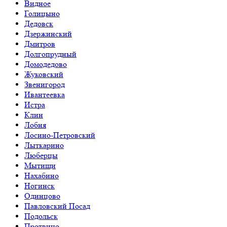
Видное
Голицыно
Дедовск
Дзержинский
Дмитров
Долгопрудный
Домодедово
Жуковский
Звенигород
Ивантеевка
Истра
Клин
Лобня
Лосино-Петровский
Лыткарино
Люберцы
Мытищи
Нахабино
Ногинск
Одинцово
Павловский Посад
Подольск
Протвино